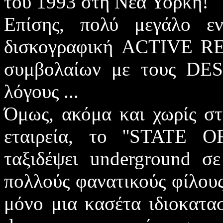
του 1993 στη Νέα Υόρκη!
Επίσης, πολύ μεγάλο εν
δισκογραφική
ACTIVE R
συμβολαίων με τους
DES
λόγους ...
Όμως, ακόμα και χωρίς στ
εταιρεία, το ''
STATE O
ταξιδέψει
underground
σε 
πολλούς φανατικούς φίλους.
μόνο μια κασέτα ιδιοκατα