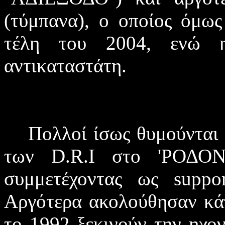
(τύμπανα), ο οποίος όμω
τέλη του 2004, ενώ η
αντικαταστάτη.
Πολλοί ίσως θυμούνται
των
D
.
R
.
I
στο 'ΡΟΔΟ
συμμετέχοντας ως
suppor
Αργότερα ακολούθησαν κάπ
το 1992 ξεκινούν την ηχ