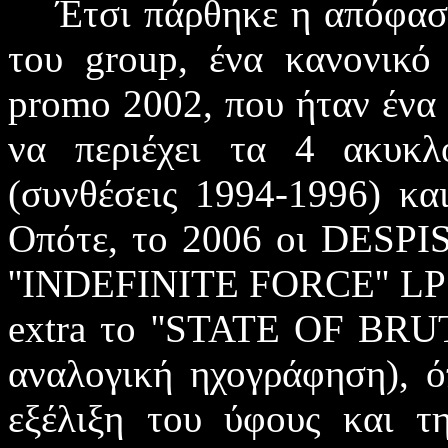
Έτσι πάρθηκε η απόφασ
του
group
, ένα κανονικ
promo
2002, που ήταν ένα
να περιέχει τα 4 ακυκ
(συνθέσεις 1994-1996) κα
Οπότε, το 2006 οι
DESPI
''
INDEFINITE FORCE
''
LP
extra
το ''
STATE OF BRU
αναλογική ηχογράφηση),
ό
εξέλιξη του ύφους και τ