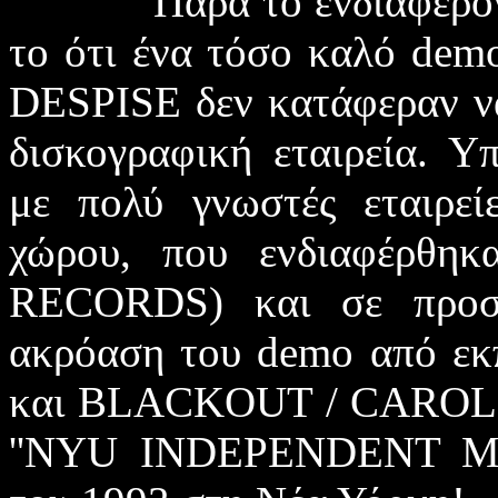
Παρά το ενδιαφέρον και
το ότι ένα τόσο καλό
dem
DESPISE
δεν κατάφεραν ν
δισκογραφική εταιρεία. Υ
με πολύ γνωστές εταιρε
χώρου, που ενδιαφέρθη
RECORDS
) και σε προσ
ακρόαση του
demo
από ε
και
BLACKOUT
/
CAROL
''
NYU INDEPENDENT M