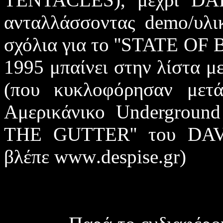
ανταλλάσσοντας
demo
/υλ
σχόλια για το ''
STATE OF 
1995 μπαίνει στην λίστα μ
(που κυκλοφόρησαν μετ
Αμερικάνικο
Undergroun
THE GUTTER
'' του
DA
βλέπε
www
.
despise
.
gr
)