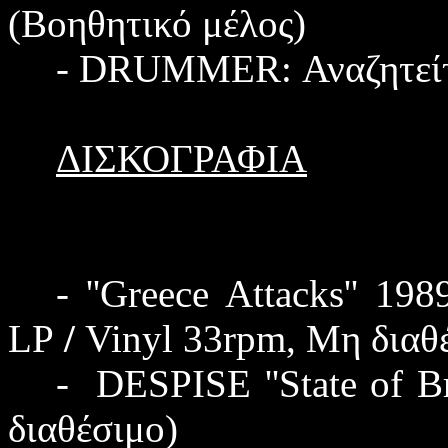
(Βοηθητικό μέλος)
-
DRUMMER
: Αναζητείτ
ΔΙΣΚΟΓΡΑΦΙΑ
- ''
Greece Attacks
'' 19
LP
/
Vinyl
33
rpm
, Μη διαθ
- DESPISE ''State of B
διαθέσιμο
)