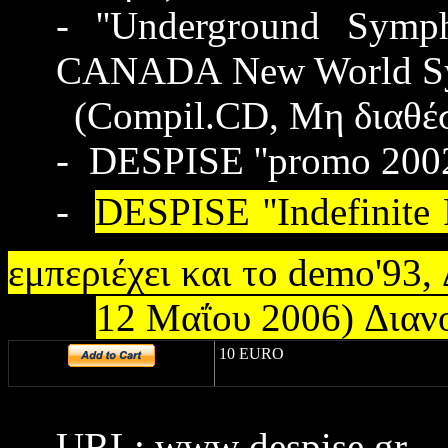
-
''Underground Symp
CANADA
New World S
(
Compil.
CD,
Μη διαθέ
- DESPISE ''promo 2002
-
DESPISE
''
Indefinite
εμπεριέχει και το
demo
'93,
12
Μαΐου
2006)
Διαν
10 EURO
URL
:
www
.
despise
.
gr